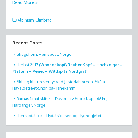
Read More »
Alpinism
,
Climbing
Recent Posts
Skogshorn, Hemsedal, Norge
Herbst 2017 (
Wannenkopf/Rauher Kopf – Hochzeiger –
Plattein – Venet – Wildspitz Nordgrat
)
Ski- og klatreeventyr ved Jostedalsbreen: Skåla-
Havaldetreet-Snønipa-Hanekamm
Barnas 1.mai skitur – Travers av Store Nup 1.661m,
Hardanger, Norge
Hemsedal Ice – Hydalsfossen og Hydnegjelet