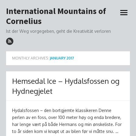
Skip
International Mountains of
to
open
content
Cornelius
menu
Ist der Weg vorgegeben, geht die Kreativität verloren
MONTHLY ARCHIVES:
JANUARY 2017
Hemsedal Ice – Hydalsfossen og
Hydnegjelet
Hydalsfossen – den bortgjemte klassikeren Denne
perlen av en foss, over 100 meter høy og enda bredere,
har lenge vært på både Hermans og min ønskeliste. For
to år siden kom vi knapt ut av bilen før vi måtte snu. …