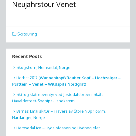
Neujahrstour Venet
Ski touring
Recent Posts
Skogshorn, Hemsedal, Norge
Herbst 2017 (
Wannenkopf/Rauher Kopf – Hochzeiger –
Plattein – Venet – Wildspitz Nordgrat
)
Ski- og klatreeventyr ved Jostedalsbreen: Skåla-
Havaldetreet-Snønipa-Hanekamm
Barnas 1.mai skitur – Travers av Store Nup 1.661m,
Hardanger, Norge
Hemsedal Ice – Hydalsfossen og Hydnegjelet