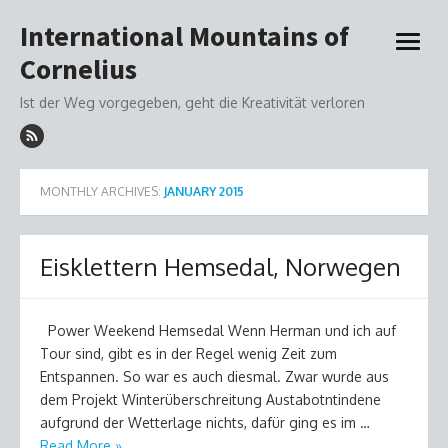
Skip
International Mountains of
to
open
content
Cornelius
menu
Ist der Weg vorgegeben, geht die Kreativität verloren
MONTHLY ARCHIVES:
JANUARY 2015
Eisklettern Hemsedal, Norwegen
Power Weekend Hemsedal Wenn Herman und ich auf
Tour sind, gibt es in der Regel wenig Zeit zum
Entspannen. So war es auch diesmal. Zwar wurde aus
dem Projekt Winterüberschreitung Austabotntindene
aufgrund der Wetterlage nichts, dafür ging es im …
Read More »