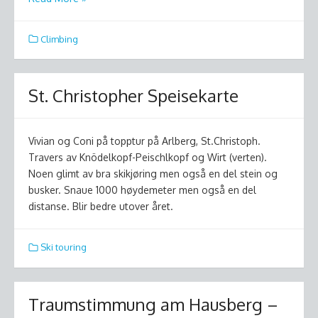
Climbing
St. Christopher Speisekarte
Vivian og Coni på topptur på Arlberg, St.Christoph.
Travers av Knödelkopf-Peischlkopf og Wirt (verten).
Noen glimt av bra skikjøring men også en del stein og
busker. Snaue 1000 høydemeter men også en del
distanse. Blir bedre utover året.
Ski touring
Traumstimmung am Hausberg –