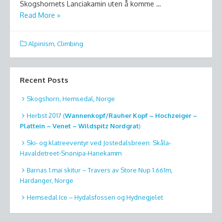
Skogshornets Lanciakamin uten å komme …
Read More »
Alpinism
,
Climbing
Recent Posts
Skogshorn, Hemsedal, Norge
Herbst 2017 (
Wannenkopf/Rauher Kopf – Hochzeiger –
Plattein – Venet – Wildspitz Nordgrat
)
Ski- og klatreeventyr ved Jostedalsbreen: Skåla-
Havaldetreet-Snønipa-Hanekamm
Barnas 1.mai skitur – Travers av Store Nup 1.661m,
Hardanger, Norge
Hemsedal Ice – Hydalsfossen og Hydnegjelet