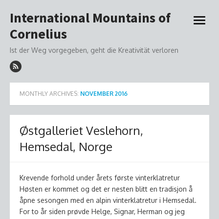
Skip
International Mountains of
to
open
content
Cornelius
menu
Ist der Weg vorgegeben, geht die Kreativität verloren
MONTHLY ARCHIVES:
NOVEMBER 2016
Østgalleriet Veslehorn,
Hemsedal, Norge
Krevende forhold under årets første vinterklatretur
Høsten er kommet og det er nesten blitt en tradisjon å
åpne sesongen med en alpin vinterklatretur i Hemsedal.
For to år siden prøvde Helge, Signar, Herman og jeg