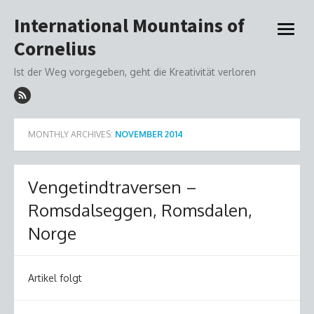
Skip
International Mountains of
to
open
content
Cornelius
menu
Ist der Weg vorgegeben, geht die Kreativität verloren
MONTHLY ARCHIVES:
NOVEMBER 2014
Vengetindtraversen –
Romsdalseggen, Romsdalen,
Norge
Artikel folgt