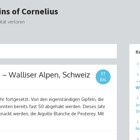
ns of Cornelius
ität verloren
R
– Walliser Alpen, Schweiz
27
JUL
– 
Wi
r fortgesetzt. Von den eigenständigen Gipfeln, die
Jo
onnten bereits fast 50 abgehakt werden. Dieses Jahr
S
knackt werden, die Aiguille Blanche de Peuterey. Mit
Nu