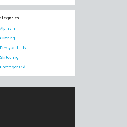
ategories
Alpinism
Climbing
Family and kids
Ski touring
Uncategorized