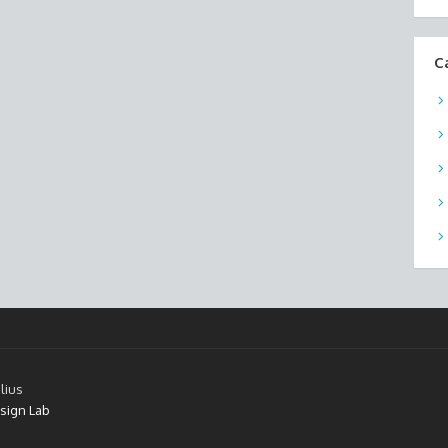
C
lius
sign Lab