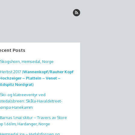
ecent Posts
Skogshorn, Hemsedal, Norge
Herbst 2017 (
Wannenkopf/Rauher Kopf
Hochzeiger – Plattein – Venet –
ldspitz Nordgrat
)
Ski- og klatreeventyr ved
stedalsbreen: Skåla-Havaldetreet-
nønipa-Hanekamm
Barnas 1.mai skitur – Travers av Store
p 1.661m, Hardanger, Norge
Hemsedal Ice – Hydalsfossen og