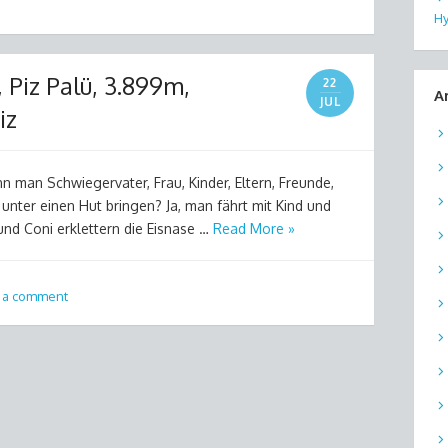
Hy
Piz Palü, 3.899m,
22
A
JUL
iz
n man Schwiegervater, Frau, Kinder, Eltern, Freunde,
 unter einen Hut bringen? Ja, man fährt mit Kind und
und Coni erklettern die Eisnase …
Read More »
 a comment