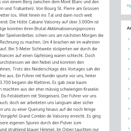
erk von einem Berg zwischen dem Mont Blanc und den
Hy
rn und Trabanten). Von Bourg St. Pierre am Grossen
tter los. Weit hinein ins Tal und dann noch weit
rend. Die Hütte Cabane Valsorey auf über 3.000m ist
A
ge konnten ihren Brutal-Akklimatisierungsprozess
er Spielverderber, schien uns am nächsten Morgen die
ie Rechnung zu machen. Um 4 brachen wir im wahrsten
uf. Bei 5-Meter Sichtweite stolperten wir durch die
Chancen auf einen Gipfelsieg waren schlecht. Doch
durchstiessen wir den Nebel und konnten den
erahnen. Trotz des Niederschlags des Vortages sah der
i aus. Ein Führer mit Kundin spurte vor uns, hinter
 3.700 begann die Kletterei. Es gab zwar kaum
en machten aus der eher mässig schwierigen Kraxelei
Eis-Felsklettern mit Steigeisen). Der Führer vor uns
uch, doch wir arbeiteten uns langsam aber sicher
n uns zu einer Querung hinaus auf die noch firnige
Vorgipfel Grand Combin de Valsorey erreicht. Es ging
nsere eigenen Spuren durch den Pulver zum
und strahlend blauer Himmel. Im Osten tauchten nur