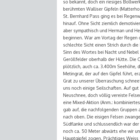
so bekannt, doch ein riesiges Bollw
berühmten Walliser Gipfeln (Matterho
St. Bernhard Pass ging es bei Regenwe
hinauf. Ohne Sicht ziemlich demotivie
aber sympathisch und Herman und Hel
beginnen. War am Vortag der Regen d
schlechte Sicht einen Strich durch d
Sinn des Wortes bei Nacht und Nebel a
Geröllfelder oberhalb der Hütte. Die 
plötzlich, auch ca. 3.400m Seehöhe, 
Metingrat, der auf den Gipfel führt, 
Grat zu unserer Überraschung schneefre
uns noch einige Seilschaften. Auf gut
Neuschnee, doch völlig vereiste Fels
eine Mixed-Aktion (Anm.: kombiniertes 
gab auf, die nachfolgenden Gruppen a
nach oben. Die eisigen Felsen zwange
Südflanke und schlussendlich war der 
noch ca. 50 Meter abwärts ehe wir u
Hauptgipfel zogen. Prächtiges Weiss 