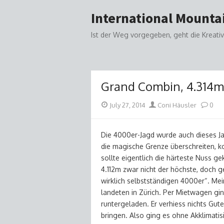
Skip
International Mountai
to
content
Ist der Weg vorgegeben, geht die Kreativ
Grand Combin, 4.314m 
Posted
Author
July 27, 2014
Coni Häusler
0
on
Die 4000er-Jagd wurde auch dieses Jah
die magische Grenze überschreiten, k
sollte eigentlich die härteste Nuss ge
4.112m zwar nicht der höchste, doch 
wirklich selbstständigen 4000er“. Me
landeten in Zürich. Per Mietwagen gin
runtergeladen. Er verhiess nichts Gut
bringen. Also ging es ohne Akklimatis