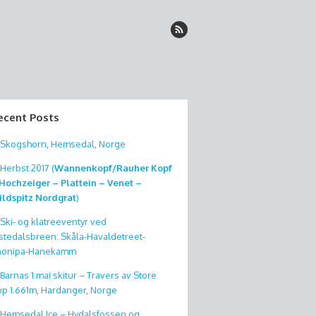
ecent Posts
Skogshorn, Hemsedal, Norge
Herbst 2017 (
Wannenkopf/Rauher Kopf
Hochzeiger – Plattein – Venet –
ldspitz Nordgrat
)
Ski- og klatreeventyr ved
stedalsbreen: Skåla-Havaldetreet-
nønipa-Hanekamm
Barnas 1.mai skitur – Travers av Store
p 1.661m, Hardanger, Norge
Hemsedal Ice – Hydalsfossen og