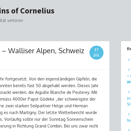
ns of Cornelius
ität verloren
– Walliser Alpen, Schweiz
R
27
JUL
– 
r fortgesetzt. Von den eigenständigen Gipfeln, die
Wi
onnten bereits fast 50 abgehakt werden. Dieses Jahr
knackt werden, die Aiguille Blanche de Peuterey. Mit
Jo
gemäss 4000er Papst Gödeke „der schwierigste der
S
ine zwei starken Seilpartner Helge und Herman
g es nach Martigny. Der letzte Wetterbericht wurde
es. Vorläufig sollte nur der Sonntag Sonnenschein
Nu
ierung in Richtung Grand Combin. Bei uns zwar nicht