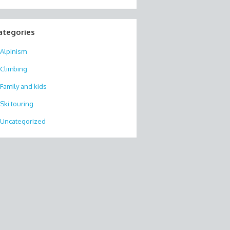
ategories
Alpinism
Climbing
Family and kids
Ski touring
Uncategorized